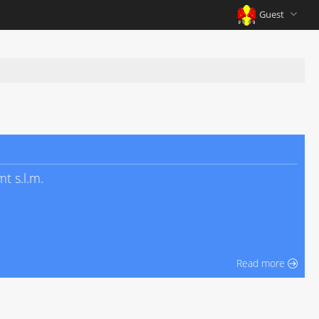
Guest
t s.l.m.
Read more