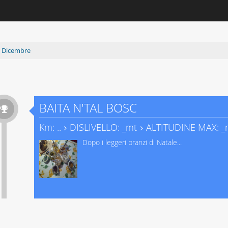
>
Dicembre
BAITA N'TAL BOSC
Km: ..
DISLIVELLO: _mt
ALTITUDINE MAX: _m
Dopo i leggeri pranzi di Natale...