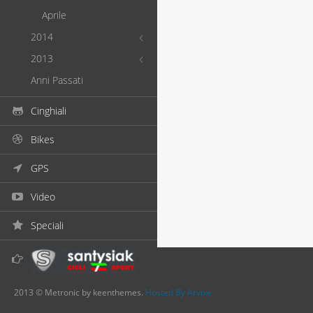
Aprile
2014
2013
Anni Passati
Cinghiali
Bikes
GPS
Video
Speciali
2013 © Metronic by keenthemes.
Hosted By Arvixe