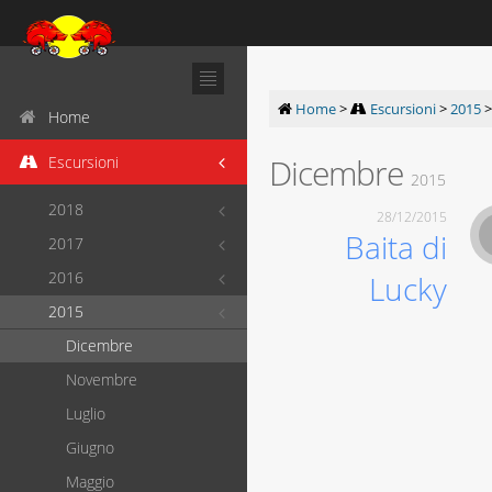
Home
>
Escursioni
>
2015
Home
Dicembre
Escursioni
2015
2018
28/12/2015
Baita di
2017
2016
Lucky
2015
Dicembre
Novembre
Luglio
Giugno
Maggio